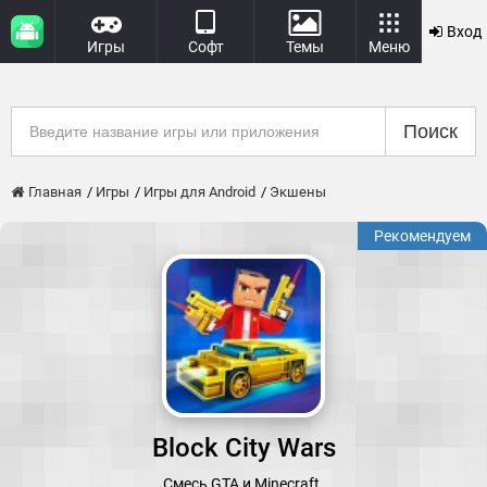
Вход
Игры
Софт
Темы
Меню
Поиск
Главная
Игры
Игры для Android
Экшены
Рекомендуем
Block City Wars
Смесь GTA и Minecraft.