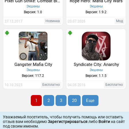
Pixel Gun Strike: Combat Block
Rope Hero: Mafia City Wars
Экшены
Экшены
Версия: 1.0
Версия: 1.9.2
Новинка
Мод
27.12.2017
20.07.2026
Gangster Mafia City
Syndicate City: Anarchy
Экшены
Экшены
Версия: 117.2
Версия: 1.1.5
Бесплатно
Бесплатно
10.10.2023
04.05.2016
1
2
3
20
Еще
Уважаемый посетитель, чтобы получить помощь или оставить
отзыв вам необходимо
Зарегистрироваться
либо
Войти
на сайт
под своим именем.