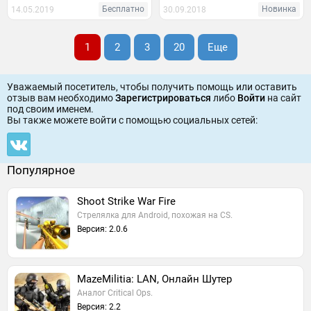
Бесплатно
Новинка
14.05.2019
30.09.2018
1
2
3
20
Еще
Уважаемый посетитель, чтобы получить помощь или оставить
отзыв вам необходимо
Зарегистрироваться
либо
Войти
на сайт
под своим именем.
Вы также можете войти c помощью социальных сетей:
Популярное
Shoot Strike War Fire
Стрелялка для Android, похожая на CS.
Версия: 2.0.6
MazeMilitia: LAN, Онлайн Шутер
Аналог Critical Ops.
Версия: 2.2