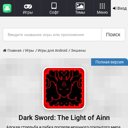
Вход
Игры
Софт
Темы
Меню
Поиск
Главная
Игры
Игры для Android
Экшены
Полная версия
Dark Sword: The Light of Ainn
Адская стрельба и рубка посреди мрачного открытого мира.