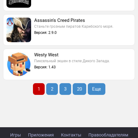
Assassin's Creed Pirates
Станьте грозным пиратов Карибского моря.
Версия: 2.9.0
Westy West
Пиксельный экшен в стиле Дикого Запада.
Версия: 1.43
1
2
3
20
Еще
Игры
Приложения
Контакты
Правообладателям