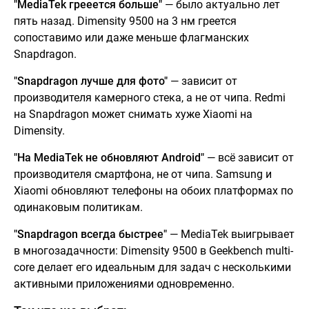
"MediaTek грееется больше"
— было актуально лет
пять назад. Dimensity 9500 на 3 нм греется
сопоставимо или даже меньше флагманских
Snapdragon.
"Snapdragon лучше для фото"
— зависит от
производителя камерного стека, а не от чипа. Redmi
на Snapdragon может снимать хуже Xiaomi на
Dimensity.
"На MediaTek не обновляют Android"
— всё зависит от
производителя смартфона, не от чипа. Samsung и
Xiaomi обновляют телефоны на обоих платформах по
одинаковым политикам.
"Snapdragon всегда быстрее"
— MediaTek выигрывает
в многозадачности: Dimensity 9500 в Geekbench multi-
core делает его идеальным для задач с несколькими
активными приложениями одновременно.