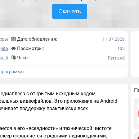
Скачать
Дата обновления:
торы
11.07.2026
Просмотры:
pita
133
Язык:
id 6
Русский
программы
П
едиаплеер с открытым исходным кодом,
альных видеофайлов. Это приложение на Android
спечивает поддержку практически всех
тся в его «всеядности» и технической чистоте.
плеер справляется с редкими аудиокодеками,