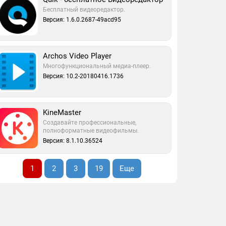
Бесплатный видеоредактор.
Версия: 1.6.0.2687-49acd95
Archos Video Player
Многофункциональный медиа-плеер.
Версия: 10.2-20180416.1736
KineMaster
Создавайте профессиональные,
полноформатные видеофильмы.
Версия: 8.1.10.36524
1
2
3
19
Еще