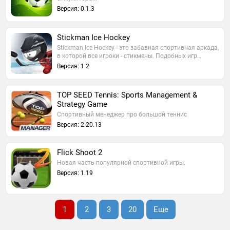
Версия: 0.1.3
Stickman Ice Hockey
Stickman Ice Hockey - это забавная спортивная аркада,
в которой все игроки - стикмены. Подобных игр…
Версия: 1.2
TOP SEED Tennis: Sports Management &
Strategy Game
Спортивный менеджер про большой теннис
Версия: 2.20.13
Flick Shoot 2
Новая часть популярной спортивной игры.
Версия: 1.19
1
2
3
20
Еще