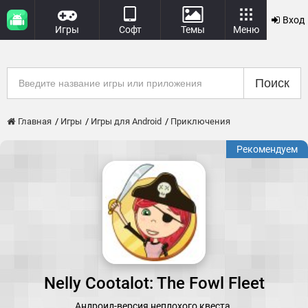
Вход
Игры
Софт
Темы
Меню
Поиск
Главная
Игры
Игры для Android
Приключения
Рекомендуем
Nelly Cootalot: The Fowl Fleet
Андроид-версия неплохого квеста.