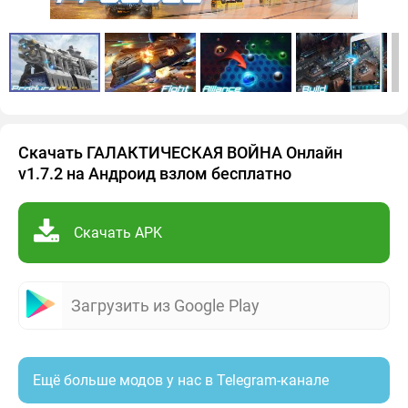
Скачать ГАЛАКТИЧЕСКАЯ ВОЙНА Онлайн
v1.7.2 на Андроид взлом бесплатно
Скачать APK
Загрузить из Google Play
Ещё больше модов у нас в Telegram-канале