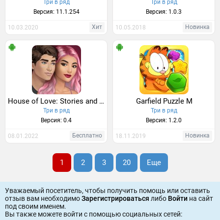
Три в ряд
Три в ряд
Версия: 11.1.254
Версия: 1.0.3
Хит
Новинка
10.03.2020
10.05.2018
House of Love: Stories and Puzzles
Garfield Puzzle M
Три в ряд
Три в ряд
Версия: 0.4
Версия: 1.2.0
Бесплатно
Новинка
08.01.2022
18.11.2019
1
2
3
20
Еще
Уважаемый посетитель, чтобы получить помощь или оставить
отзыв вам необходимо
Зарегистрироваться
либо
Войти
на сайт
под своим именем.
Вы также можете войти c помощью социальных сетей: