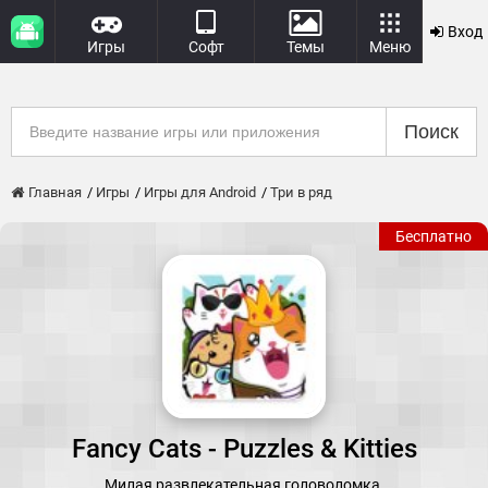
Вход
Игры
Софт
Темы
Меню
Поиск
Главная
Игры
Игры для Android
Три в ряд
Бесплатно
Fancy Cats - Puzzles & Kitties
Милая развлекательная головоломка.