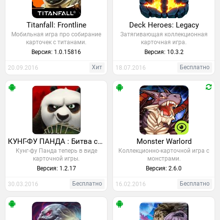
Titanfall: Frontline
Deck Heroes: Legacy
Мобильная игра про собирание
Затягивающая коллекционная
карточек с титанами.
карточная игра.
Версия: 1.0.15816
Версия: 10.3.2
Хит
Бесплатно
20.09.2016
18.07.2016
КУНГ-ФУ ПАНДА : Битва судьбы
Monster Warlord
Кунг-фу Панда теперь в виде
Коллекционно-карточной игра с
карточной игры.
монстрами.
Версия: 1.2.17
Версия: 2.6.0
Бесплатно
Бесплатно
30.03.2016
16.02.2016