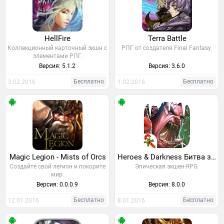
HellFire
Terra Battle
Коллекционный карточный экшн с
РПГ от создателя Final Fantasy.
элементами РПГ.
Версия: 5.1.2
Версия: 3.6.0
Бесплатно
Бесплатно
3.02.2016
1.02.2016
Magic Legion - Mists of Orcs
Heroes & Darkness Битва за Мир
Создайте свой легион и покорите
Эпическая экшeн-RPG.
мир.
Версия: 0.0.0.9
Версия: 8.0.0
Бесплатно
Бесплатно
12.01.2016
8.01.2016