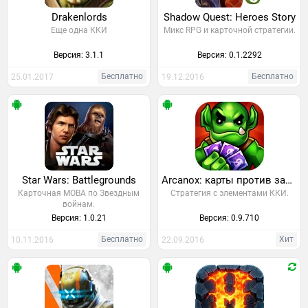
Drakenlords
Shadow Quest: Heroes Story
Еще одна ККИ
Микс RPG и карточной стратегии.
Версия: 3.1.1
Версия: 0.1.2292
Бесплатно
Бесплатно
25.01.2017
19.12.2016
Star Wars: Battlegrounds
Arcanox: карты против замков
Карточная MOBA по Звездным
Cтратегия с элементами ККИ.
войнам.
Версия: 1.0.21
Версия: 0.9.710
Бесплатно
Хит
10.11.2016
22.09.2016