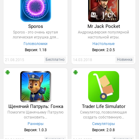
Sporos
Mr Jack Pocket
Sporos - это очень крутая
Андроид-версия популярной
логическая игрушка для…
настольной игры.
Головоломки
Настольные
Версия: 1.18
Версия: 2.0.5
Бесплатно
Новинка
21.08.2015
14.03.2018
Щенячий Патруль: Гонка
Trader Life Simulator
Помогите Щенячьему Патрулю
Симулятор, позволяющая
остановить…
создать собственную…
Раннеры
Симуляторы
Версия: 1.0.3
Версия: 2.0.8