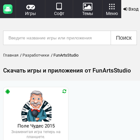
Вход
Игры
Софт
Темы
Меню
Поиск
Главная
Разработчики
FunArtsStudio
Скачать игры и приложения от FunArtsStudio
Поле Чудес 2015
Знаменитая игра теперь на
планшете.