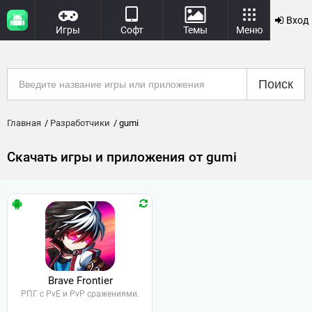
Вход
Игры
Софт
Темы
Меню
Поиск
Главная
Разработчики
gumi
Скачать игры и приложения от gumi
Brave Frontier
РПГ с PvE и PvP сражениями.