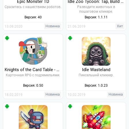
Epic Monster TD
Idle Zoo Tycoon: Tap, Build & Upgrade a Custom Zoo
Сразитесь с нашествием роботов.
Разводите животных в
пошаговом кликере.
Версия: 40
Версия: 1.1.11
Новинка
Хит
13.08.2020
21.06.2019
Knights of the Card Table - Dungeon Crawler
Idle Wasteland
Карточная RPG с подземельями.
Пиксельынй кликкер.
Версия: 0.50
Версия: 1.0.23
Новинка
Новинка
18.02.2019
10.02.2019