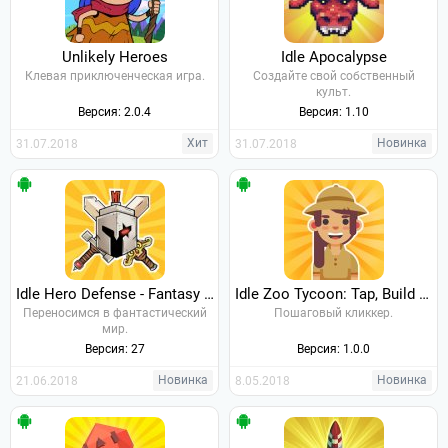
Unlikely Heroes
Idle Apocalypse
Клевая приключенческая игра.
Создайте свой собственный
культ.
Версия: 2.0.4
Версия: 1.10
Хит
Новинка
31.07.2018
31.07.2018
Idle Hero Defense - Fantasy Defense
Idle Zoo Tycoon: Tap, Build & Upgrade a Custom Zoo
Переносимся в фантастический
Пошаговый кликкер.
мир.
Версия: 27
Версия: 1.0.0
Новинка
Новинка
21.06.2018
8.05.2018