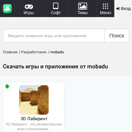
Вход
Игры
Софт
Темы
Меню
Поиск
Главная
Разработчики
mobadu
Скачать игры и приложения от mobadu
3D Лабиринт
3D Лабиринт - это увлекательная
игра-головоломка…