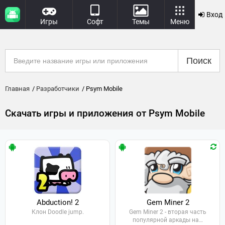
Вход
Игры
Софт
Темы
Меню
Поиск
Главная
Разработчики
Psym Mobile
Скачать игры и приложения от Psym Mobile
Abduction! 2
Gem Miner 2
Клон Doodle jump.
Gem Miner 2 - вторая часть
популярной аркады на…