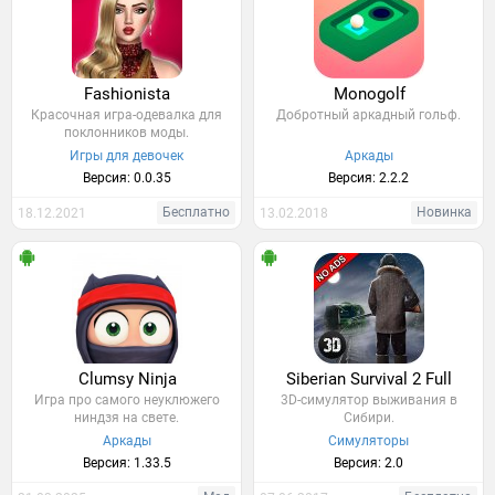
Fashionista
Monogolf
Красочная игра-одевалка для
Добротный аркадный гольф.
поклонников моды.
Игры для девочек
Аркады
Версия: 0.0.35
Версия: 2.2.2
Бесплатно
Новинка
18.12.2021
13.02.2018
Clumsy Ninja
Siberian Survival 2 Full
Игра про самого неуклюжего
3D-симулятор выживания в
ниндзя на свете.
Сибири.
Аркады
Симуляторы
Версия: 1.33.5
Версия: 2.0