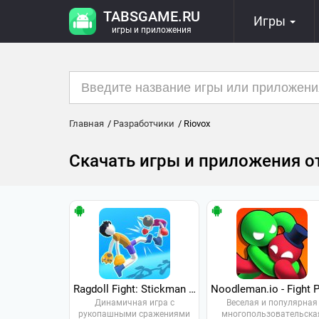
TABSGAME.RU
Игры
игры и приложения
Главная
Разработчики
Riovox
Скачать игры и приложения от
Ragdoll Fight: Stickman Battle
Динамичная игра с
Веселая и популярная
рукопашными сражениями
многопользовательска