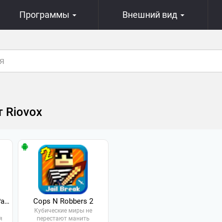
Программы
Внешний вид
 Riovox
Noodleman.io - Fight Party Games
Cops N Robbers 2
Кубические миры не
я
перестают манить