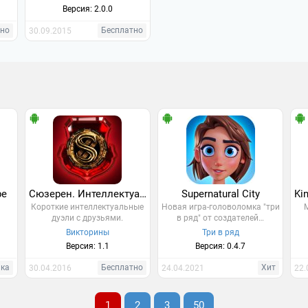
любителей…
Версия: 2.0.0
тно
Бесплатно
30.09.2015
pe
Сюзерен. Интеллектуальная лига
Supernatural City
Короткие интеллектуальные
Новая игра-головоломка "три
дуэли с друзьями.
в ряд" от создателей…
Викторины
Три в ряд
Версия: 1.1
Версия: 0.4.7
нка
Бесплатно
Хит
30.04.2016
24.04.2021
22.
1
2
3
50