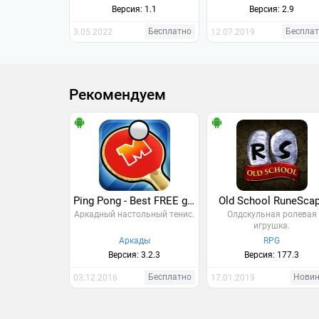
между…
игра.
Версия: 1.1
Версия: 2.9
Бесплатно
Беспла
3.05.2022
12.07.2019
Рекомендуем
Ping Pong - Best FREE game
Old School RuneSca
Аркадный настольный тенис.
Олдскульная ролевая
игрушка.
Аркады
RPG
Версия: 3.2.3
Версия: 177.3
Бесплатно
Нови
03.12.2016
17.01.2019