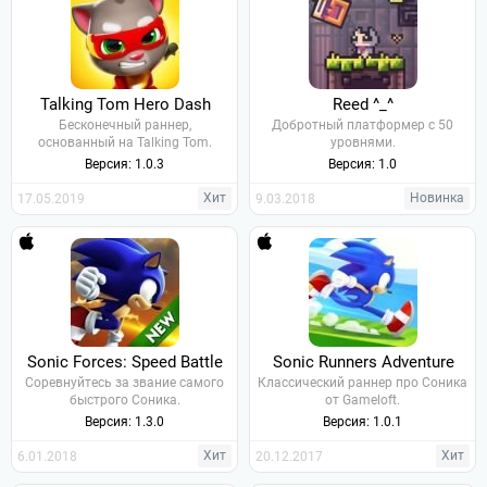
Talking Tom Hero Dash
Reed ^_^
Бесконечный раннер,
Добротный платформер с 50
основанный на Talking Tom.
уровнями.
Версия: 1.0.3
Версия: 1.0
Хит
Новинка
17.05.2019
9.03.2018
Sonic Forces: Speed Battle
Sonic Runners Adventure
Соревнуйтесь за звание самого
Классический раннер про Соника
быстрого Соника.
от Gameloft.
Версия: 1.3.0
Версия: 1.0.1
Хит
Хит
6.01.2018
20.12.2017