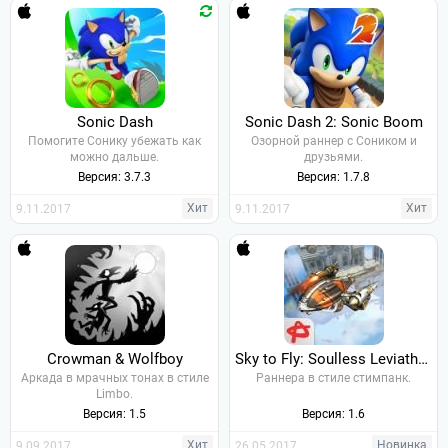
Sonic Dash
Sonic Dash 2: Sonic Boom
Помогите Сонику убежать как
Озорной раннер с Соником и
можно дальше.
друзьями.
Версия: 3.7.3
Версия: 1.7.8
Хит
Хит
9.11.2017
9.11.2017
Crowman & Wolfboy
Sky to Fly: Soulless Leviathan Full
Аркада в мрачных тонах в стиле
Раннера в стиле стимпанк.
Limbo.
Версия: 1.5
Версия: 1.6
Хит
Новинка
9.09.2017
26.05.2017