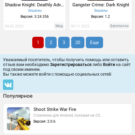
Shadow Knight: Deathly Adventure RPG
Gangster Crime: Dark Knight
Экшены
Экшены
Версия: 3.24.356
Версия: 1.2
Мод
Бесплатно
09.02.2025
09.11.2022
1
2
3
20
Еще
Уважаемый посетитель, чтобы получить помощь или оставить
отзыв вам необходимо
Зарегистрироваться
либо
Войти
на сайт
под своим именем.
Вы также можете войти c помощью социальных сетей:
Популярное
Shoot Strike War Fire
Стрелялка для Android, похожая на CS.
Версия: 2.0.6