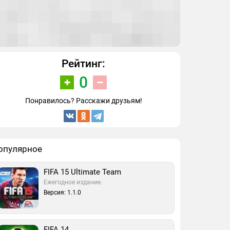
Рейтинг:
0
Понравилось? Расскажи друзьям!
опулярное
FIFA 15 Ultimate Team
Ежегодное издание.
Версия: 1.1.0
FIFA 14