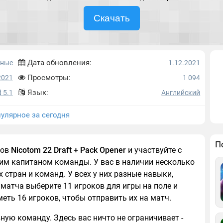
Скачать
Дата обновления:
вные
1.12.2021
Просмотры:
2021
1 094
Язык:
 5.1
Английский
улярное за сегодня
П
ков
Nicotom 22 Draft + Pack Opener
и участвуйте с
щим капитаном команды. У вас в наличии несколько
 стран и команд. У всех у них разные навыки,
матча выберите 11 игроков для игры на поле и
меть 16 игроков, чтобы отправить их на матч.
ную команду. Здесь вас ничто не ограничивает -