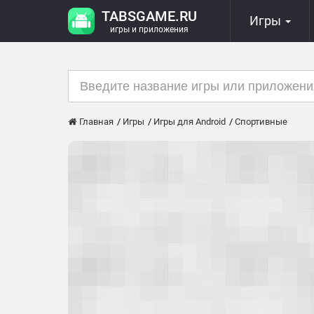
TABSGAME.RU
Игры
игры и приложения
Главная
Игры
Игры для Android
Спортивные