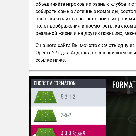
объединяйте игроков из разных клубов и 
собирать самые логичные команды, состоящ
расставлять их в соответствии с их ролям
полет воображения и посмотреть, как кома
реальной жизни и на других позициях, може
С нашего сайта Вы можете скачать одну из 
Opener 27» для Андроид на английском язык
ссылке ниже.