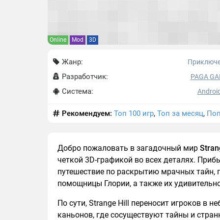
Online
Mod
3D
Жанр:
Приключ
Разработчик:
PAGA GA
Система:
Android
Рекомендуем:
Топ 100 игр
,
Топ за месяц
,
Поп
Добро пожаловать в загадочный мир
Stran
четкой 3D-графикой во всех деталях. Прибы
путешествие по раскрытию мрачных тайн, 
помощницы Глории, а также их удивительно
По сути, Strange Hill переносит игроков в 
каньонов, где сосуществуют тайны и стран