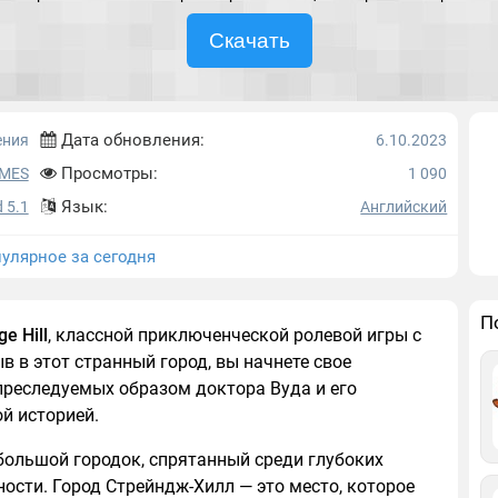
Скачать
Дата обновления:
ения
6.10.2023
Просмотры:
MES
1 090
Язык:
 5.1
Английский
улярное за сегодня
П
ge Hill
, классной приключенческой ролевой игры с
в в этот странный город, вы начнете свое
преследуемых образом доктора Вуда и его
й историей.
небольшой городок, спрятанный среди глубоких
ности. Город Стрейндж-Хилл — это место, которое