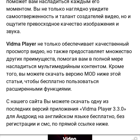
поможет вам насладиться каждым его
моментом. Вы не только наглядно увидите
самоотверженность и талант создателей видео, но и
ощутите превосходное качество изображения и
звука.
Vidma Player
не только обеспечивает качественный
просмотр видео, но также предоставляет множество
других преимуществ, помогая вам в полной мере
насладиться мультимедийным контентом. Кроме
того, вы можете скачать версию MOD ниже этой
статьи, чтобы бесплатно пользоваться
расширенными функциями.
С нашего сайта Вы можете скачать одну из
последних версий приложения «Vidma Player 3.3.0»
для Андроид на английском языке бесплатно, без
регистрации и смс, по прямой ссылке ниже.