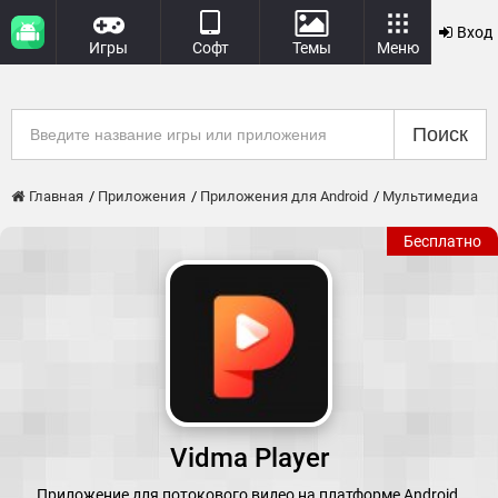
Вход
Игры
Софт
Темы
Меню
Поиск
Главная
Приложения
Приложения для Android
Мультимедиа
Бесплатно
Vidma Player
Приложение для потокового видео на платформе Android.