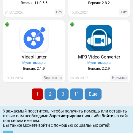
Версия: 11.0.5.5
Версия: 2.8.2
Pro
Хит
31.07.2026
15.05.2021
VideoHunter
MP3 Video Converter
Мультимедиа
Мультимедиа
Версия: 2.1.9
Версия: 2.2.9
Бесплатно
Новинка
19.09.2024
26.08.2017
1
2
3
11
Еще
Уважаемый посетитель, чтобы получить помощь или оставить
отзыв вам необходимо
Зарегистрироваться
либо
Войти
на сайт
под своим именем.
Вы также можете войти c помощью социальных сетей: