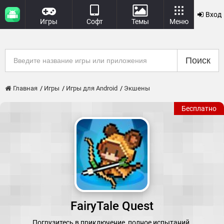
Вход
Игры
Софт
Темы
Меню
Поиск
Главная
Игры
Игры для Android
Экшены
Бесплатно
FairyTale Quest
Погрузитесь в приключение, полное испытаний.