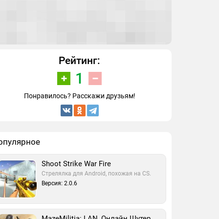
Рейтинг:
1
Понравилось? Расскажи друзьям!
опулярное
Shoot Strike War Fire
Стрелялка для Android, похожая на CS.
Версия: 2.0.6
MazeMilitia: LAN, Онлайн Шутер