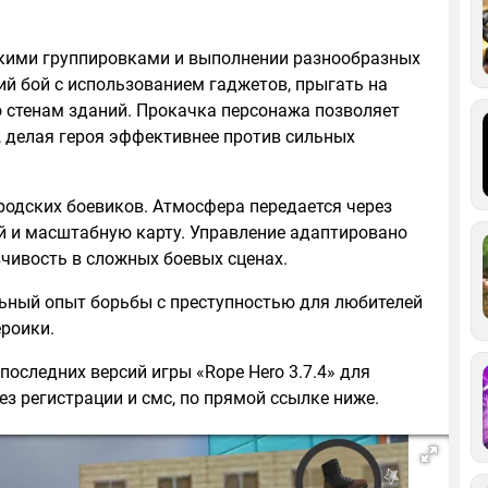
скими группировками и выполнении разнообразных
й бой с использованием гаджетов, прыгать на
о стенам зданий. Прокачка персонажа позволяет
 делая героя эффективнее против сильных
родских боевиков. Атмосфера передается через
й и масштабную карту. Управление адаптировано
чивость в сложных боевых сценах.
ьный опыт борьбы с преступностью для любителей
роики.
последних версий игры «Rope Hero 3.7.4» для
ез регистрации и смс, по прямой ссылке ниже.