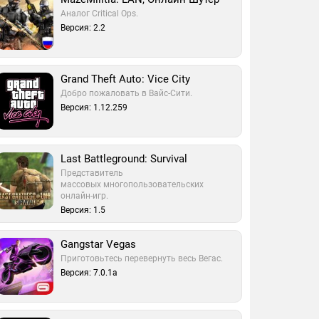
Аналог Critical Ops.
Версия: 2.2
Grand Theft Auto: Vice City
Добро пожаловать в Вайс-Сити.
Версия: 1.12.259
Last Battleground: Survival
Представитель
массовых многопользовательских
онлайн-игр.
Версия: 1.5
Gangstar Vegas
Приготовьтесь перевернуть весь Вегас.
Версия: 7.0.1a