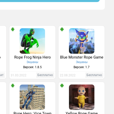
o
Rope Frog Ninja Hero
Blue Monster Rope Game
Экшены
Экшены
Версия: 1.8.5
Версия: 1.7
Хит
Бесплатно
Бесплатно
31.03.2022
22.08.2022
Rope Hero: Vice Town
Yellow Rope Game