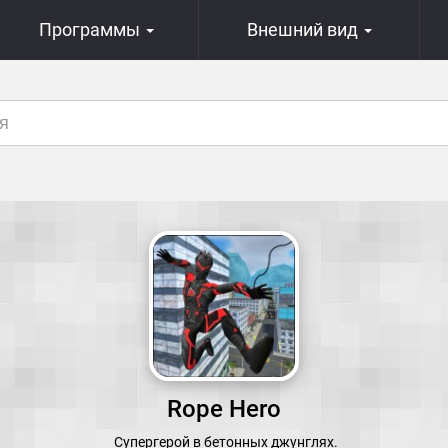
Программы
Внешний вид
Rope Hero
Супергерой в бетонных джунглях.