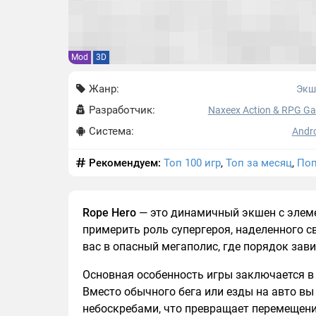
Mod
3D
Жанр:
Экш
Разработчик:
Naxeex Action & RPG G
Система:
Andro
Рекомендуем:
Топ 100 игр
,
Топ за месяц
,
Поп
Rope Hero
— это динамичный экшен с элем
примерить роль супергероя, наделенного с
вас в опасный мегаполис, где порядок зави
Основная особенность игры заключается 
Вместо обычного бега или езды на авто вы
небоскребами, что превращает перемещени