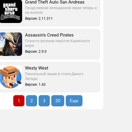
Grand Theft Auto San Andreas
Продолжение легендарной серии теперь и
на Android
Версия: 2.11.311
Assassin's Creed Pirates
Станьте грозным пиратов Карибского
моря.
Версия: 2.9.0
Westy West
Пиксельный экшен в стиле Дикого
Запада.
Версия: 1.43
1
2
3
20
Еще