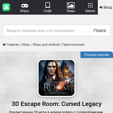
Вход
Игры
Софт
Темы
Меню
Поиск
Главная
Игры
Игры для Android
Приключения
Полная версия
3D Escape Room: Cursed Legacy
Реалистичная 3D-игра в жанре побега с головоломками.