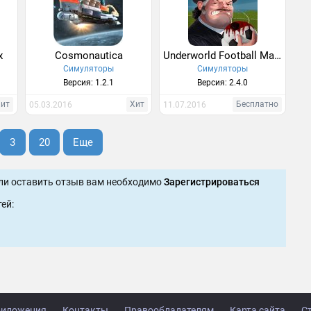
х
Cosmonautica
Underworld Football Manager
Симуляторы
Симуляторы
Версия: 1.2.1
Версия: 2.4.0
Хит
Хит
Бесплатно
05.03.2016
11.07.2016
3
20
Еще
ли оставить отзыв вам необходимо
Зарегистрироваться
ей:
иложения
Контакты
Правообладателям
Карта сайта
С