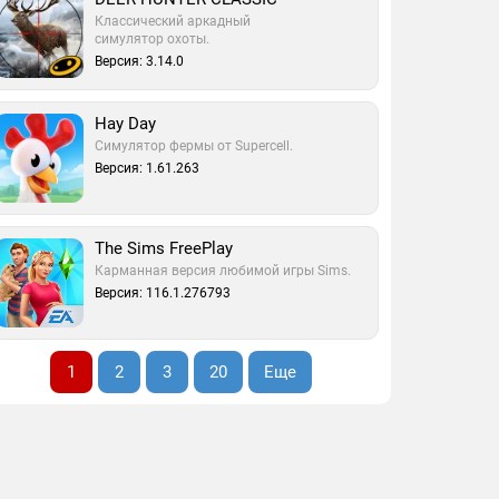
Классический аркадный
симулятор охоты.
Версия: 3.14.0
Hay Day
Симулятор фермы от Supercell.
Версия: 1.61.263
The Sims FreePlay
Карманная версия любимой игры Sims.
Версия: 116.1.276793
1
2
3
20
Еще