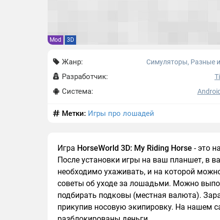
Mod
3D
Жанр:
Симуляторы, Разные 
Разработчик:
T
Система:
Android
Метки:
Игры про лошадей
Игра
HorseWorld 3D: My Riding Horse
- это н
После установки игры на ваш планшет, в 
необходимо ухаживать, и на которой можно
советы об уходе за лошадьми. Можно выпо
подбирать подковы (местная валюта). Зар
прикупив носовую экипировку. На нашем са
разблокированы деньги.