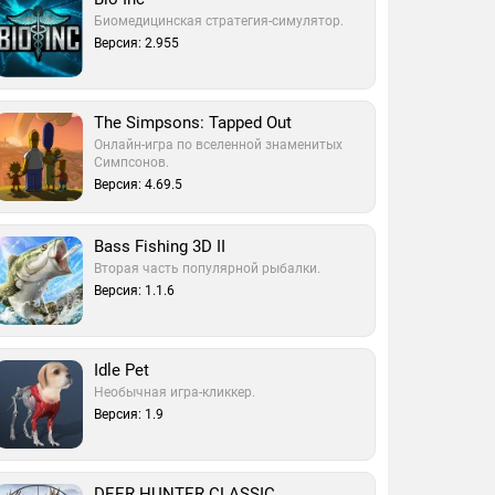
Биомедицинская стратегия-симулятор.
Версия: 2.955
The Simpsons: Tapped Out
Онлайн-игра по вселенной знаменитых
Симпсонов.
Версия: 4.69.5
Bass Fishing 3D II
Вторая часть популярной рыбалки.
Версия: 1.1.6
Idle Pet
Необычная игра-кликкер.
Версия: 1.9
DEER HUNTER CLASSIC