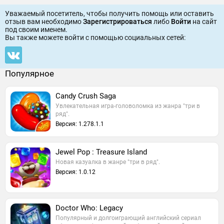
Уважаемый посетитель, чтобы получить помощь или оставить
отзыв вам необходимо
Зарегистрироваться
либо
Войти
на сайт
под своим именем.
Вы также можете войти c помощью социальных сетей:
Популярное
Candy Crush Saga
Увлекательная игра-головоломка из жанра "три в
ряд".
Версия: 1.278.1.1
Jewel Pop : Treasure Island
Новая казуалка в жанре "три в ряд".
Версия: 1.0.12
Doctor Who: Legacy
Популярный и долгоиграющий английский сериал