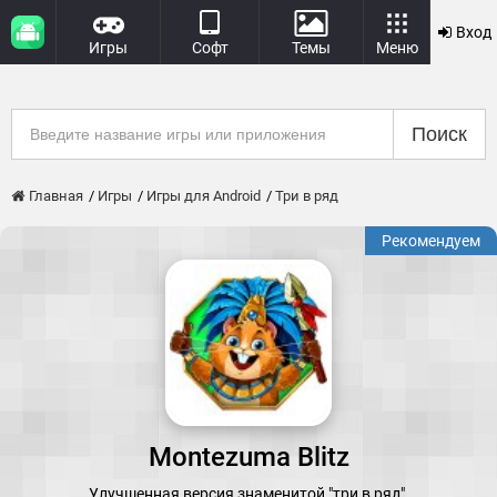
Вход
Игры
Софт
Темы
Меню
Поиск
Главная
Игры
Игры для Android
Три в ряд
Рекомендуем
Montezuma Blitz
Улучшенная версия знаменитой "три в ряд".