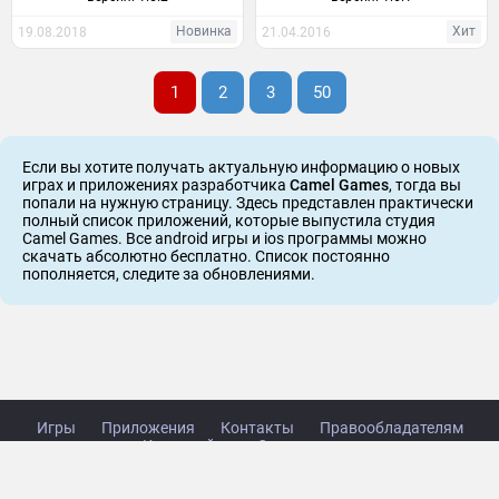
Новинка
Хит
19.08.2018
21.04.2016
1
2
3
50
Если вы хотите получать актуальную информацию о новых
играх и приложениях разработчика
Camel Games
, тогда вы
попали на нужную страницу. Здесь представлен практически
полный список приложений, которые выпустила студия
Camel Games. Все android игры и ios программы можно
скачать абсолютно бесплатно. Список постоянно
пополняется, следите за обновлениями.
Игры
Приложения
Контакты
Правообладателям
Карта сайта
Стол заказов
Copyright © 2014-2026 TabsGame.ru.