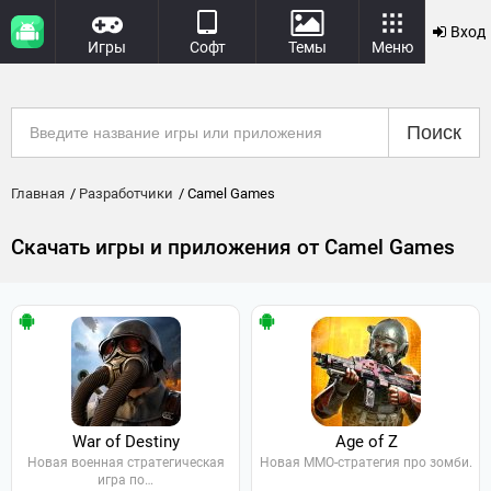
Вход
Игры
Софт
Темы
Меню
Поиск
Главная
Разработчики
Camel Games
Скачать игры и приложения от Camel Games
War of Destiny
Age of Z
Новая военная стратегическая
Новая MMO-стратегия про зомби.
игра по…