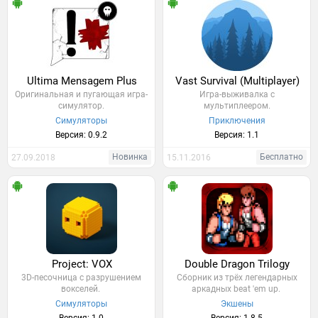
Ultima Mensagem Plus
Vast Survival (Multiplayer)
Оригинальная и пугающая игра-
Игра-выживалка с
симулятор.
мультиплеером.
Симуляторы
Приключения
Версия: 0.9.2
Версия: 1.1
Новинка
Бесплатно
27.09.2018
15.11.2016
Project: VOX
Double Dragon Trilogy
3D-песочница с разрушением
Сборник из трёх легендарных
вокселей.
аркадных beat 'em up.
Симуляторы
Экшены