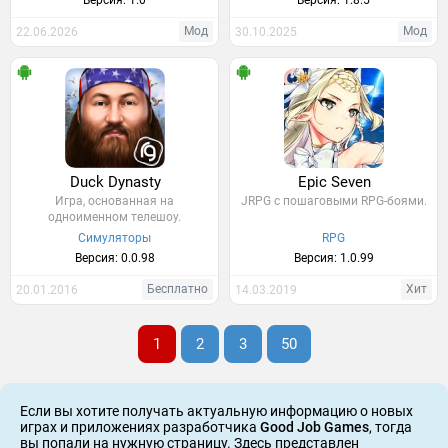
Версия: 1.0
Версия: 1.8.5
Мод
Мод
22.06.2026
30.10.2025
Duck Dynasty
Epic Seven
Игра, основанная на
JRPG c пошаговыми RPG-боями.
одноименном телешоу.
Симуляторы
RPG
Версия: 0.0.98
Версия: 1.0.99
Бесплатно
Хит
20.01.2016
14.03.2019
1
2
3
50
Если вы хотите получать актуальную информацию о новых
играх и приложениях разработчика
Good Job Games
, тогда
вы попали на нужную страницу. Здесь представлен