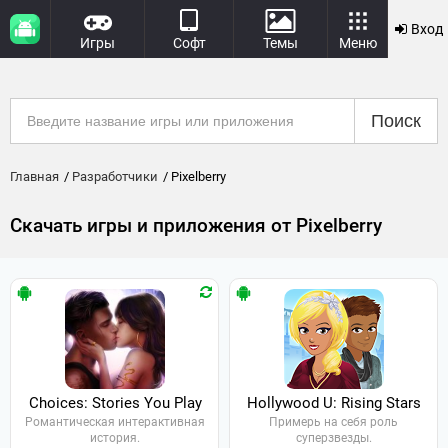
Вход
Игры
Софт
Темы
Меню
Поиск
Главная
Разработчики
Pixelberry
Скачать игры и приложения от Pixelberry
Choices: Stories You Play
Hollywood U: Rising Stars
Романтическая интерактивная
Примерь на себя роль
история.
суперзвезды.