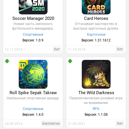
Soccer Manager 2020
Card Heroes
Новая часть неплохого
Оттачивает мастерство в
футбольного менеджера.
быстрых карточных дуэлях.
Спортивные
Карточные
Версия: 1.0.9
Версия: 1.31.1612
Хит
Хит
12.11.2019
11.10.2018
Roll Spike Sepak Takraw
The Wild Darkness
Необычная спортивная аркада.
Приключенческая ролевая игра
на выживание.
Спортивные
RPG
Версия: 1.4.0
Версия: 1.1.08
Бесплатно
Хит
24.09.2016
21.08.2021