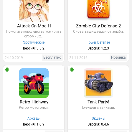
Attack On Moe H
Zombie City Defense 2
Помогите королевству усмирить
Снова защищаемся от зомби.
огромных…
Эротические
Tower Defense
Версия: 3.8.2
Версия: 1.2.3
Бесплатно
Новинка
24.10.2019
21.11.2016
Retro Highway
Tank Party!
Ретро мотогонки.
Io-экшен с танками.
Аркады
Экшены
Версия: 1.0.9
Версия: 0.4.6