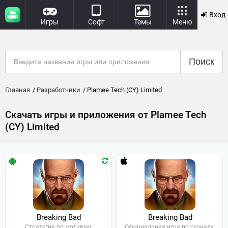
Вход
Игры
Софт
Темы
Меню
Поиск
Главная
Разработчики
Plamee Tech (CY) Limited
Скачать игры и приложения от Plamee Tech
(CY) Limited
Breaking Bad
Breaking Bad
Стратегия по мотивам
Официальная игра по сериалу.