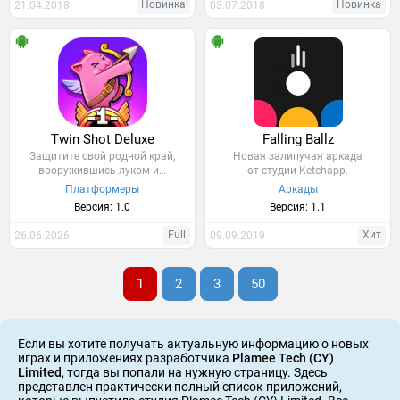
Новинка
Новинка
21.04.2018
03.07.2018
Twin Shot Deluxe
Falling Ballz
Защитите свой родной край,
Новая залипучая аркада
вооружившись луком и…
от студии Ketchapp.
Платформеры
Аркады
Версия: 1.0
Версия: 1.1
Full
Хит
26.06.2026
09.09.2019
1
2
3
50
Если вы хотите получать актуальную информацию о новых
играх и приложениях разработчика
Plamee Tech (CY)
Limited
, тогда вы попали на нужную страницу. Здесь
представлен практически полный список приложений,