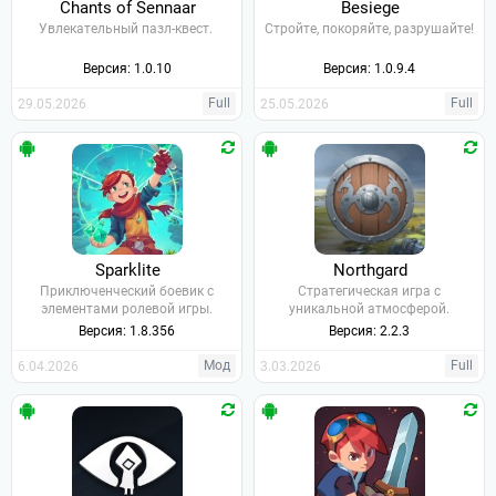
Chants of Sennaar
Besiege
Увлекательный пазл-квест.
Стройте, покоряйте, разрушайте!
Версия: 1.0.10
Версия: 1.0.9.4
Full
Full
29.05.2026
25.05.2026
Sparklite
Northgard
Приключенческий боевик с
Стратегическая игра с
элементами ролевой игры.
уникальной атмосферой.
Версия: 1.8.356
Версия: 2.2.3
Мод
Full
6.04.2026
3.03.2026