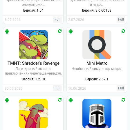
Привлекательная ролевая игра с
Путешествие, полное опасностей
элементами…
и чудес.
Версия: 1.54
Версия: 3.0.60158
Full
Full
8.07.2026
2.07.2026
TMNT: Shredder's Revenge
Mini Metro
Легендарный экшен о
Необычный симулятор метро.
приключениях черепашек-ниндзя.
Версия: 1.2.19
Версия: 2.57.1
Full
Full
30.06.2026
16.06.2026