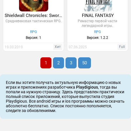
Shieldwall Chronicles: Swords of the North
FINAL FANTASY
Средневековая тактическая RPG.
Ремастер первой части
легендарной игры.
RPG
RPG
Версия: 1
Версия: 1.2.2
Хит
Full
19.03.2019
07.06.2025
1
2
3
50
Если вы хотите получать актуальную информацию о новых
играх и приложениях разработчика
Playdigious
, тогда вы
попали на нужную страницу. Здесь представлен практически
полный список приложений, которые выпустила студия
Playdigious. Все android игры и ios программы можно скачать
абсолютно бесплатно. Список постоянно пополняется,
следите за обновлениями.