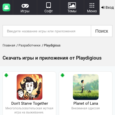
Вход
Игры
Софт
Темы
Меню
Поиск
Главная
Разработчики
Playdigious
Скачать игры и приложения от Playdigious
Don't Starve Together
Planet of Lana
Многопользовательская жуткая
Внеземная одиссея
игра на выживание.