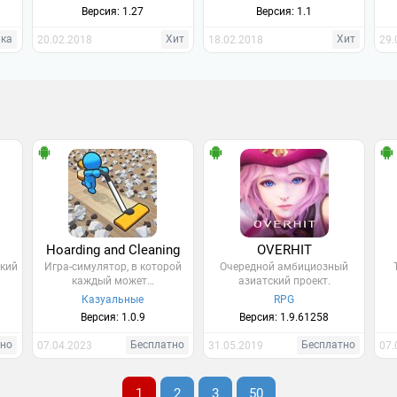
Версия: 1.27
Версия: 1.1
нка
Хит
Хит
20.02.2018
18.02.2018
29.
Hoarding and Cleaning
OVERHIT
кий
Игра-симулятор, в которой
Очередной амбициозный
каждый может…
азиатский проект.
Казуальные
RPG
Версия: 1.0.9
Версия: 1.9.61258
тно
Бесплатно
Бесплатно
07.04.2023
31.05.2019
07.
1
2
3
50