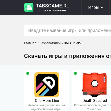
TABSGAME.RU
Игры
игры и приложения
Главная
Разработчики
SMG Studio
Скачать игры и приложения о
One More Line
Death Squared
Интересная развивающая
Игра-головоломка для 1 
однокнопочная игра.
2 человек.