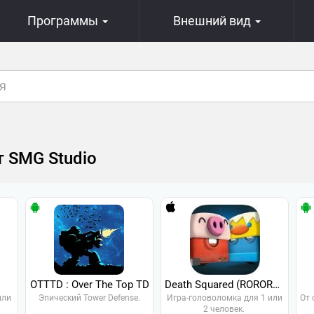
Программы
Внешний вид
т SMG Studio
OTTTD : Over The Top TD
Death Squared (RORORORO)
или
Эпический Tower Defense.
Игра-головоломка для 1 или
От 
2 человек.