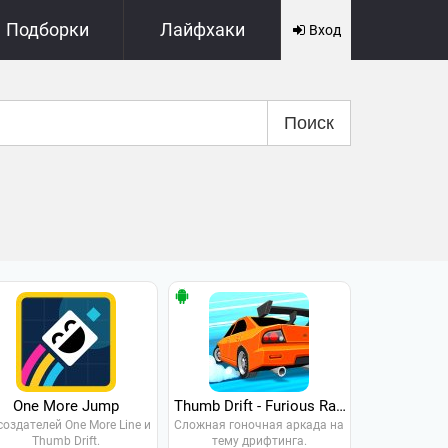
Подборки
Лайфхаки
Вход
Поиск
One More Jump
Thumb Drift - Furious Racing
создателей One More Line и
Cложная гоночная аркада на
Thumb Drift.
тему дрифтинга.