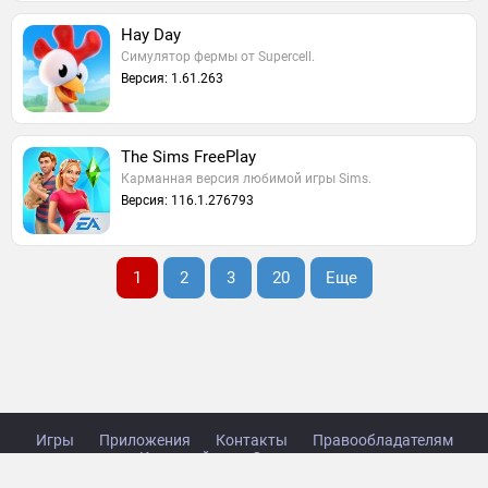
Hay Day
Симулятор фермы от Supercell.
Версия: 1.61.263
The Sims FreePlay
Карманная версия любимой игры Sims.
Версия: 116.1.276793
1
2
3
20
Еще
Игры
Приложения
Контакты
Правообладателям
Карта сайта
Стол заказов