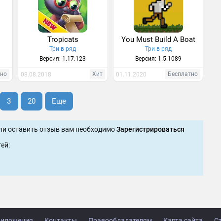
Tropicats
You Must Build A Boat
Три в ряд
Три в ряд
Версия: 1.17.123
Версия: 1.5.1089
тно
Хит
Бесплатно
08.08.2018
01.11.2020
3
20
Еще
ли оставить отзыв вам необходимо
Зарегистрироваться
ей:
иложения
Контакты
Правообладателям
Карта сайта
С