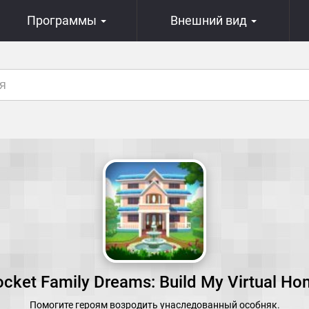
Программы
Внешний вид
cket Family Dreams: Build My Virtual H
Помогите героям возродить унаследованный особняк.