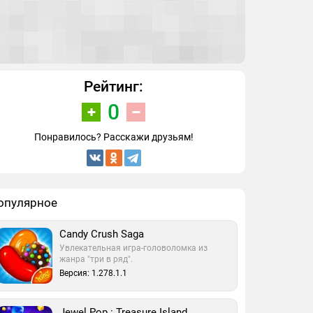
Рейтинг:
0
Понравилось? Расскажи друзьям!
опулярное
Candy Crush Saga
Увлекательная игра-головоломка из
жанра "три в ряд".
Версия: 1.278.1.1
Jewel Pop : Treasure Island