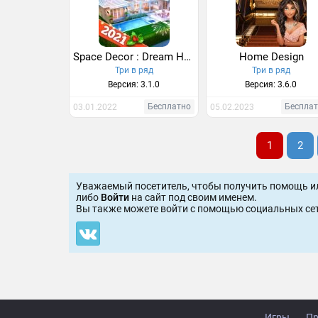
Space Decor : Dream Home Design
Home Design
Три в ряд
Три в ряд
Версия: 3.1.0
Версия: 3.6.0
Бесплатно
Беспла
03.01.2022
05.02.2023
1
2
Уважаемый посетитель, чтобы получить помощь и
либо
Войти
на сайт под своим именем.
Вы также можете войти c помощью социальных сет
Игры
Пр