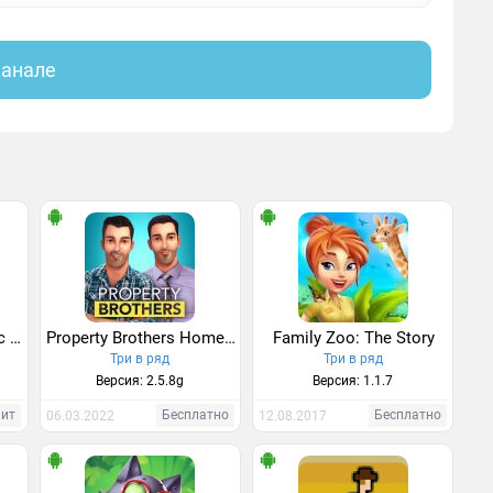
канале
Family Hotel: Romantic story decoration match 3
Property Brothers Home Design
Family Zoo: The Story
Три в ряд
Три в ряд
Версия: 2.5.8g
Версия: 1.1.7
Хит
Бесплатно
Бесплатно
06.03.2022
12.08.2017