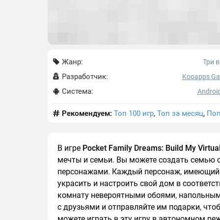
Жанр:
Три в
Разработчик:
Kooapps G
Система:
Android
Рекомендуем:
Топ 100 игр
,
Топ за месяц
,
Поп
В игре
Pocket Family Dreams: Build My Virtu
мечты и семьи. Вы можете создать семью
персонажами. Каждый персонаж, имеющий 
украсить и настроить свой дом в соответс
комнату невероятными обоями, напольными
с друзьями и отправляйте им подарки, чт
можете играть в эту игру в автономном ре