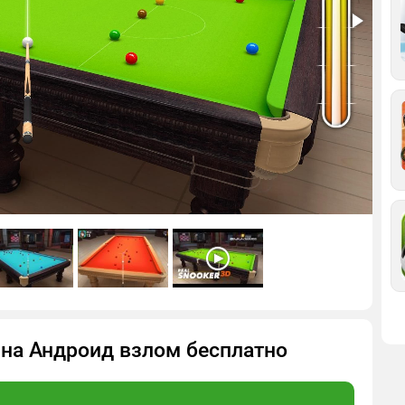
2 на Андроид взлом бесплатно