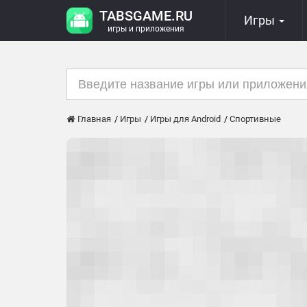
TABSGAME.RU
Игры
игры и приложения
Главная
Игры
Игры для Android
Спортивные