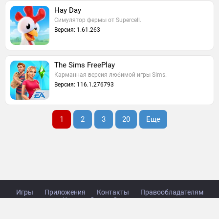
Hay Day
Симулятор фермы от Supercell.
Версия: 1.61.263
The Sims FreePlay
Карманная версия любимой игры Sims.
Версия: 116.1.276793
1
2
3
20
Еще
Игры
Приложения
Контакты
Правообладателям
Карта сайта
Стол заказов
Copyright © 2014-2026 TabsGame.ru.