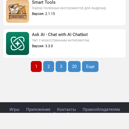
Smart Tools
Набор полезных инструментов для Андроид
Версия: 2.1.15
Ask AI - Chat with AI Chatbot
Чат с искусственным интеллектом.
Версия: 3.3.0
1
2
3
20
Еще
Игры
Приложения
Контакты
Правообладателям
Карта сайта
Стол заказов
Copyright © 2014-2026 TabsGame.ru.