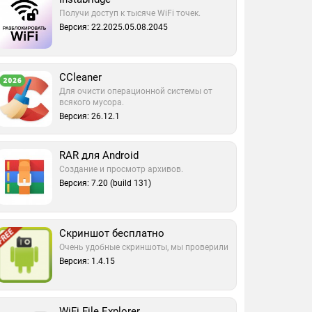
Получи доступ к тысяче WiFi точек.
Версия: 22.2025.05.08.2045
CCleaner
Для очисти операционной системы от
всякого мусора.
Версия: 26.12.1
RAR для Android
Создание и просмотр архивов.
Версия: 7.20 (build 131)
Скриншот бесплатно
Очень удобные скриншоты, мы проверили
Версия: 1.4.15
WiFi File Explorer