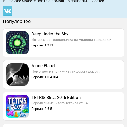
Вы также можете войти c помощью социальных сетей:
Популярное
Deep Under the Sky
Интересная головоломка на Андроид телефонов.
Версия: 1.213
Alone Planet
Помогаем мальчику найти дорогу домой.
Версия: 1.0.4104
TETRIS Blitz: 2016 Edition
Версия знаменитого Тетриса от EA.
Версия: 3.6.5