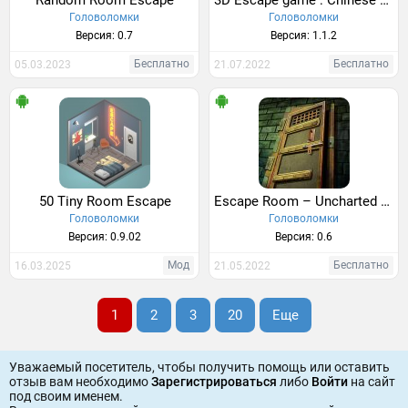
Random Room Escape
3D Escape game : Chinese Room
Головоломки
Головоломки
Версия: 0.7
Версия: 1.1.2
Бесплатно
Бесплатно
05.03.2023
21.07.2022
50 Tiny Room Escape
Escape Room – Uncharted Myth
Головоломки
Головоломки
Версия: 0.9.02
Версия: 0.6
Мод
Бесплатно
16.03.2025
21.05.2022
1
2
3
20
Еще
Уважаемый посетитель, чтобы получить помощь или оставить
отзыв вам необходимо
Зарегистрироваться
либо
Войти
на сайт
под своим именем.