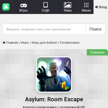
Вход
Игры
Софт
Темы
Меню
Поиск
Главная
Игры
Игры для Android
Головоломки
Новинка
Asylum: Room Escape
Хоррор-головоломка с поддержкой VR.