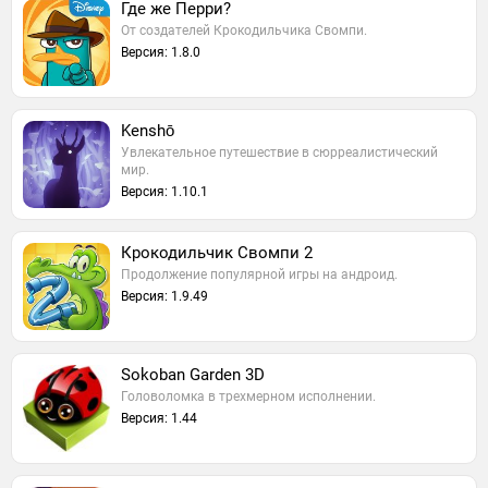
Где же Перри?
От создателей Крокодильчика Свомпи.
Версия: 1.8.0
Kenshō
Увлекательное путешествие в сюрреалистический
мир.
Версия: 1.10.1
Крокодильчик Свомпи 2
Продолжение популярной игры на андроид.
Версия: 1.9.49
Sokoban Garden 3D
Головоломка в трехмерном исполнении.
Версия: 1.44