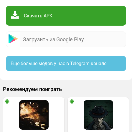
Скачать APK
Загрузить из Google Play
Ещё больше модов у нас в Telegram-канале
Рекомендуем поиграть