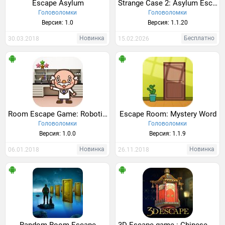
Escape Asylum
Strange Case 2: Asylum Escape
Головоломки
Головоломки
Версия: 1.0
Версия: 1.1.20
Новинка
Бесплатно
30.03.2018
15.02.2026
Room Escape Game: Robotics Institute
Escape Room: Mystery Word
Головоломки
Головоломки
Версия: 1.0.0
Версия: 1.1.9
Новинка
Новинка
06.01.2018
26.11.2018