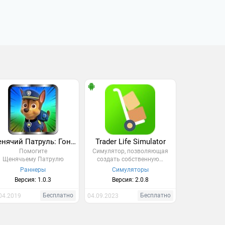
Щенячий Патруль: Гонка
Trader Life Simulator
Помогите
Симулятор, позволяющая
Щенячьему Патрулю
создать собственную…
остановить…
Раннеры
Симуляторы
Версия: 1.0.3
Версия: 2.0.8
Бесплатно
Бесплатно
04.2019
04.09.2023