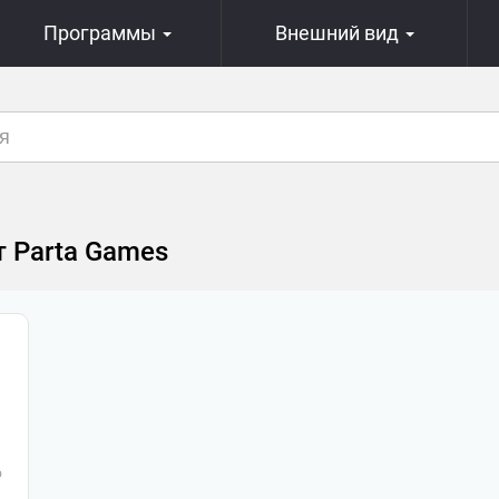
Программы
Внешний вид
т Parta Games
о