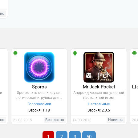
тно
Sporos
Mr Jack Pocket
ми
Sporos - это очень крутая
Андроид-версия популярной
логическая игрушка для…
настольной игры.
Головоломки
Настольные
Версия: 1.18
Версия: 2.0.5
тно
Бесплатно
Новинка
21.08.2015
14.03.2018
26.
1
2
3
50