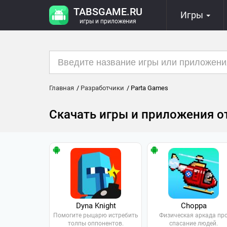
TABSGAME.RU
Игры
игры и приложения
Главная
Разработчики
Parta Games
Скачать игры и приложения о
Dyna Knight
Choppa
Помогите рыцарю истребить
Физическая аркада пр
толпы оппонентов.
спасание людей.