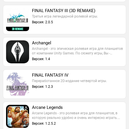
FINAL FANTASY III (3D REMAKE)
Третья игра легендарной ролевой игры.
Версия: 2.0.5
Archangel
Archangel - это эпическая ролевая игра для планшетов
от компании Unity Games. По сюжету игры, Вы -…
Версия: 1.4
FINAL FANTASY IV
Переработанное 2D-издание четвертой игры.
Версия: 1.2.3
Arcane Legends
Arcane Legends - это ролевая игра для планшетов, в
которую реально удобно и очень интересно играть.…
Версия: 1.2.5.2