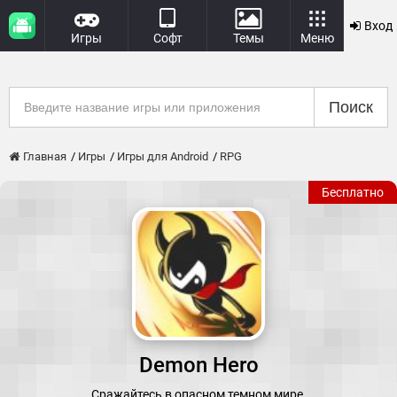
Вход
Игры
Софт
Темы
Меню
Поиск
Главная
Игры
Игры для Android
RPG
Бесплатно
Demon Hero
Сражайтесь в опасном темном мире.