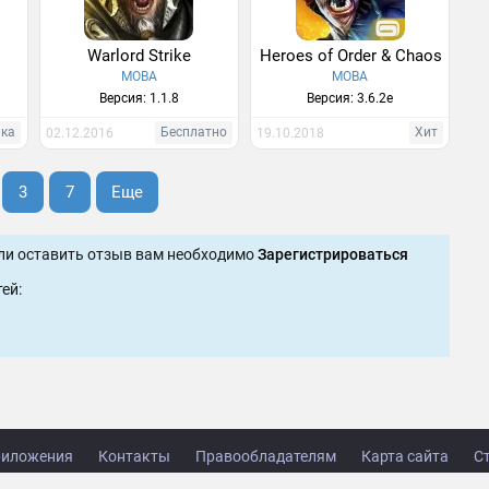
Warlord Strike
Heroes of Order & Chaos
MOBA
MOBA
Версия: 1.1.8
Версия: 3.6.2e
нка
Бесплатно
Хит
02.12.2016
19.10.2018
3
7
Еще
ли оставить отзыв вам необходимо
Зарегистрироваться
ей:
иложения
Контакты
Правообладателям
Карта сайта
С