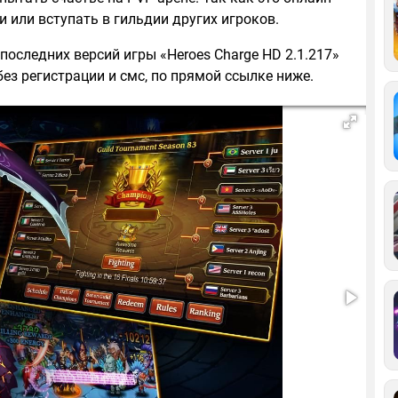
и или вступать в гильдии других игроков.
последних версий игры «Heroes Charge HD 2.1.217»
ез регистрации и смс, по прямой ссылке ниже.