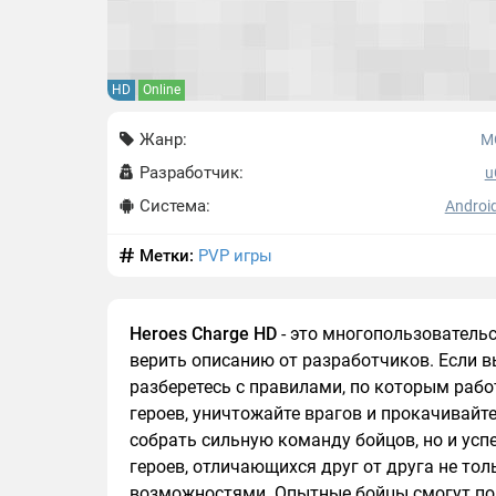
HD
Online
Жанр:
M
Разработчик:
u
Система:
Android
Метки:
PVP игры
Heroes Charge HD
- это многопользовательс
верить описанию от разработчиков. Если в
разберетесь с правилами, по которым раб
героев, уничтожайте врагов и прокачивайт
собрать сильную команду бойцов, но и усп
героев, отличающихся друг от друга не то
возможностями. Опытные бойцы смогут поп