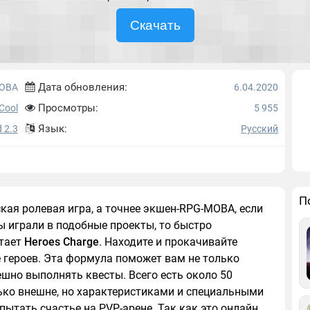
Скачать
Дата обновления:
OBA
6.04.2020
Просмотры:
Cool
5 955
Язык:
 2.3
Русский
П
кая ролевая игра, а точнее экшен-RPG-MOBA, если
ы играли в подобные проекты, то быстро
отает
Heroes Charge
. Находите и прокачивайте
е героев. Эта формула поможет вам не только
ешно выполнять квесты. Всего есть около 50
лько внешне, но характеристиками и специальными
ытать счастье на PVP-арене. Так как это онлайн