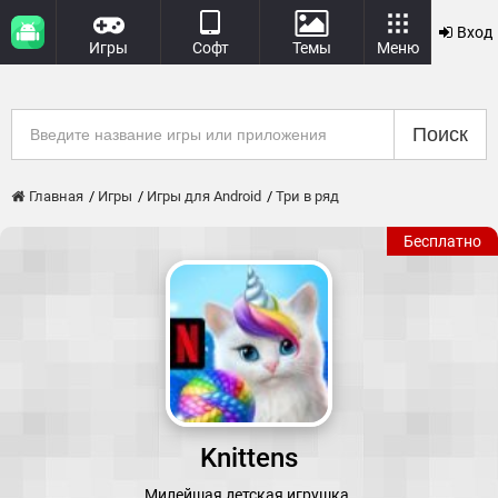
Вход
Игры
Софт
Темы
Меню
Поиск
Главная
Игры
Игры для Android
Три в ряд
Бесплатно
Knittens
Милейшая детская игрушка.