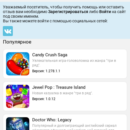
Уважаемый посетитель, чтобы получить помощь или оставить
отзыв вам необходимо
Зарегистрироваться
либо
Войти
на сайт
под своим именем.
Вы также можете войти c помощью социальных сетей:
Популярное
Candy Crush Saga
Увлекательная игра-головоломка из жанра "три в
ряд".
Версия: 1.278.1.1
Jewel Pop : Treasure Island
Новая казуалка в жанре "три в ряд".
Версия: 1.0.12
Doctor Who: Legacy
Популярный и долгоиграющий английский сериал