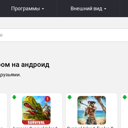
Программы
Внешний вид
ром на андроид
друзьями.