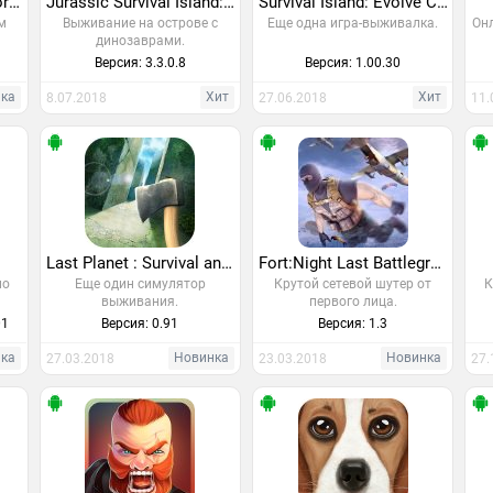
San Andreas Crime Stories
Jurassic Survival Island: Dinosaurs & Craft
Survival Island: Evolve Clans
м
Выживание на острове с
Еще одна игра-выживалка.
Он
динозаврами.
Версия: 3.3.0.8
Версия: 1.00.30
нка
Хит
Хит
8.07.2018
27.06.2018
11.
Last Planet : Survival and Craft
Fort:Night Last Battleground Royale Survival
по
Еще один симулятор
Крутой сетевой шутер от
К
выживания.
первого лица.
01
Версия: 0.91
Версия: 1.3
нка
Новинка
Новинка
27.03.2018
23.03.2018
27.