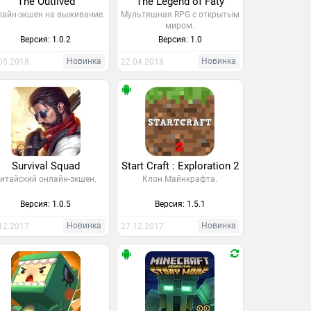
The Outlived
The Legend of Faty
лайн-экшен на выживание.
Мультяшная RPG с открытым
миром.
Версия: 1.0.2
Версия: 1.0
Новинка
Новинка
05.2018
22.04.2018
Survival Squad
Start Craft : Exploration 2
итайский онлайн-экшен.
Клон Майнкрафта.
Версия: 1.0.5
Версия: 1.5.1
Новинка
Новинка
12.2017
27.12.2017