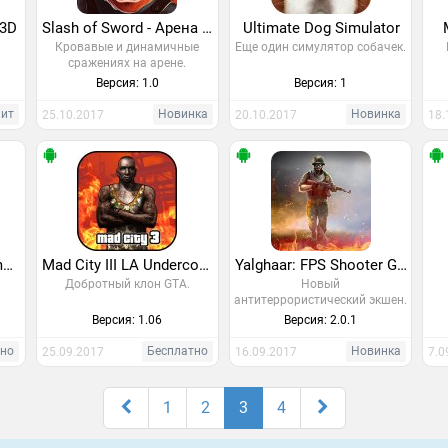
 3D
Slash of Sword - Арена и Сражения
Ultimate Dog Simulator
Кровавые и динамичные
Еще один симулятор собачек.
сражениях на арене.
Версия: 1.0
Версия: 1
Хит
Новинка
Новинка
25.10.2017
20.10.2017
18.
San Andreas crime simulator Game 2017
Mad City III LA Undercover
Yalghaar: FPS Shooter Game
Добротный клон GTA.
Новый
антитеррористический экшен.
Версия: 1.06
Версия: 2.0.1
тно
Бесплатно
Новинка
25.09.2017
16.09.2017
7.0
1
2
3
4