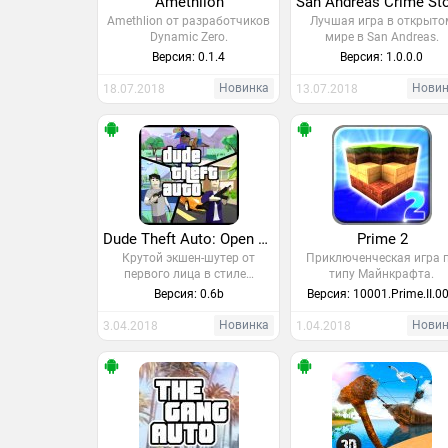
Amethlion
Amethlion от разработчиков
Лучшая игра в открыто
Dynamic Zero.
мире в San Andreas.
Версия: 0.1.4
Версия: 1.0.0.0
Новинка
Нови
18.07.2018
13.07.2018
Dude Theft Auto: Open World Sandbox Simulator
Prime 2
Крутой экшен-шутер от
Приключенческая игра 
первого лица в стиле…
типу Майнкрафта.
Версия: 0.6b
Версия: 10001.Prime.II.0
Новинка
Нови
3.04.2018
1.04.2018