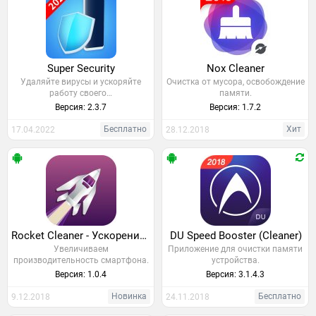
Super Security
Nox Cleaner
Удаляйте вирусы и ускоряйте
Очистка от мусора, освобождение
работу своего…
памяти.
Версия: 2.3.7
Версия: 1.7.2
Бесплатно
Хит
17.04.2022
28.12.2018
Rocket Cleaner - Ускорение и Очистка
DU Speed Booster (Cleaner)
Увеличиваем
Приложение для очистки памяти
производительность смартфона.
устройства.
Версия: 1.0.4
Версия: 3.1.4.3
Новинка
Бесплатно
9.12.2018
24.11.2018