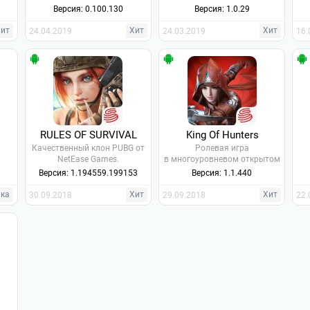
Версия: 0.100.130
Версия: 1.0.29
Хит
Хит
Хит
24.04.2019
24.03.2019
16.
RULES OF SURVIVAL
King Of Hunters
Качественный клон PUBG от
Ролевая игра
NetEase Games.
в многоуровневом открытом
мире.
Версия: 1.194559.199153
Версия: 1.1.440
нка
Хит
Хит
30.09.2018
29.09.2018
22.