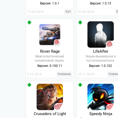
Версия: 1.0.1
Версия: 1.0.15
Хит
11.05.2019
27.04.2019
Rover Rage
LifeAfter
Межгалактический
Экшен-выживалка в
онлайновый экшен.
постапокалипсисе.
Версия: 0.100.11
Версия: 1.0.102
Новинка
Нови
9.12.2018
10.11.2018
Crusaders of Light
Speedy Ninja