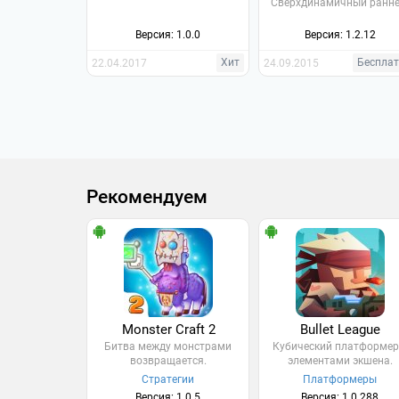
Сверхдинамичный ранне
Версия: 1.0.0
Версия: 1.2.12
Хит
Беспла
22.04.2017
24.09.2015
Рекомендуем
Monster Craft 2
Bullet League
Битва между монстрами
Кубический платформер
возвращается.
элементами экшена.
Стратегии
Платформеры
Версия: 1.0.5
Версия: 1.0.288