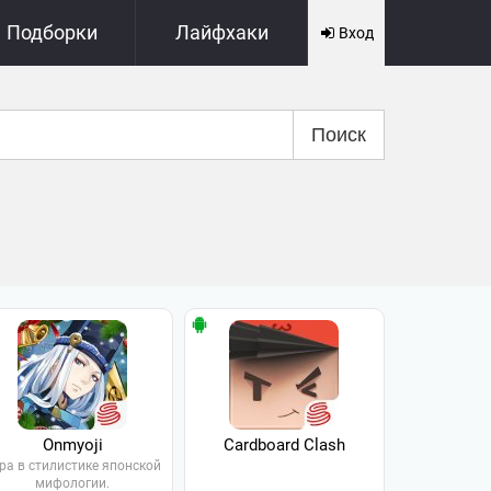
Подборки
Лайфхаки
Вход
Поиск
Onmyoji
Cardboard Clash
ра в стилистике японской
мифологии.