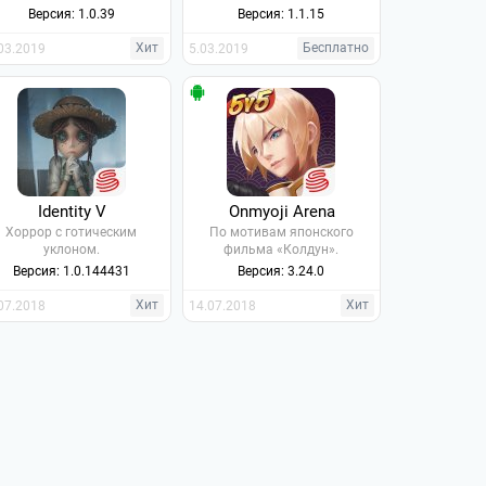
Версия: 1.0.39
Версия: 1.1.15
Хит
Бесплатно
03.2019
5.03.2019
Identity V
Onmyoji Arena
Хоррор с готическим
По мотивам японского
уклоном.
фильма «Колдун».
Версия: 1.0.144431
Версия: 3.24.0
Хит
Хит
07.2018
14.07.2018