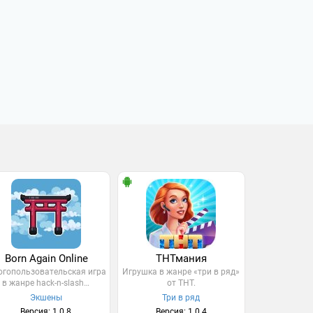
Born Again Online
ТНТмания
гопользовательская игра
Игрушка в жанре «три в ряд»
в жанре hack-n-slash…
от ТНТ.
Экшены
Три в ряд
Версия: 1.0.8
Версия: 1.0.4