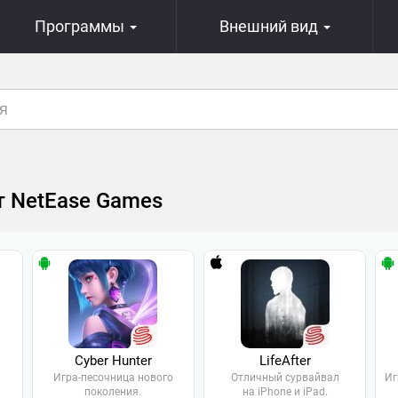
Программы
Внешний вид
т NetEase Games
Cyber Hunter
LifeAfter
Игра-песочница нового
Отличный сурвайвал
Иг
поколения.
на iPhone и iPad.