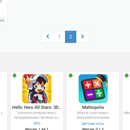
р.
тно
1
2
Hello Hero All Stars: 3D Cartoon Idle RPG
Mathopolis
 с
Начните путешествие с
Игра в сочетании с
Мно
легендарными героями из…
образовательными
элементами…
RPG
Детские игры
Версия: 1.44.1
Версия: 0.1.3