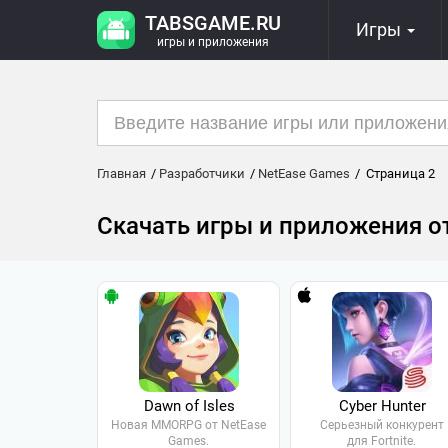
TABSGAME.RU
Игры
игры и приложения
Главная
Разработчики
NetEase Games
Страница 2
Скачать игры и приложения о
Dawn of Isles
Cyber Hunter
Новая MMORPG от NetEase
Серьезный конкурент
Games.
для Fortnite.